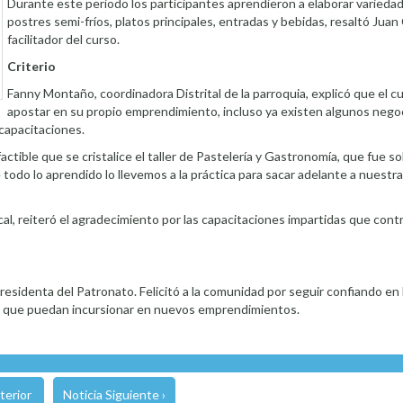
Durante este periodo los participantes aprendieron a elaborar variedad
postres semi-fríos, platos principales, entradas y bebidas, resaltó Jua
facilitador del curso.
Criterio
Fanny Montaño, coordinadora Distrital de la parroquia, explicó que el c
apostar en su propio emprendimiento, incluso ya existen algunos nego
capacitaciones.
ctible que se cristalice el taller de Pastelería y Gastronomía, que fue s
odo lo aprendido lo llevemos a la práctica para sacar adelante a nuestras
al, reiteró el agradecimiento por las capacitaciones impartidas que cont
Presidenta del Patronato. Felicitó a la comunidad por seguir confiando en 
ra que puedan incursionar en nuevos emprendimientos.
terior
Noticia Siguiente ›