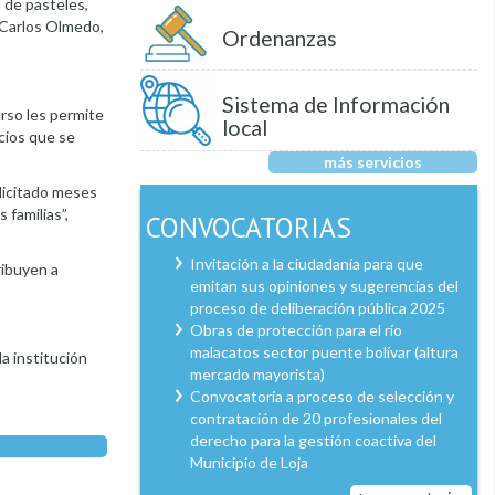
 de pasteles,
n Carlos Olmedo,
Ordenanzas
Sistema de Información
urso les permite
local
cios que se
más servicios
olicitado meses
 familias”,
CONVOCATORIAS
Invitación a la ciudadanía para que
ribuyen a
emitan sus opiniones y sugerencias del
proceso de deliberación pública 2025
Obras de protección para el río
malacatos sector puente bolívar (altura
la institución
mercado mayorista)
Convocatoria a proceso de selección y
contratación de 20 profesionales del
derecho para la gestión coactiva del
Municipio de Loja