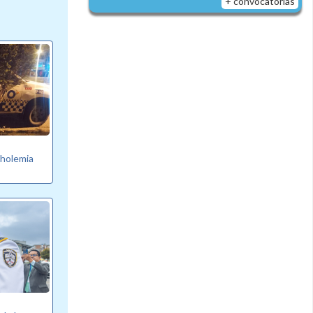
+ convocatorias
oholemia