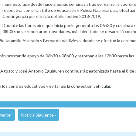
manifestó que desde hace algunas semanas atrás se realizó la coordin
respectiva con el Distrito de Educación y Policía Nacional para efectuar
Contingencia por el inicio del año lectivo 2018-2019.
Durante las horas pico que inicia por lo general a las 06h30 y culmina a 
08h00 no se reportaron novedades, más bien todo se desarrolló con no
o Jaramillo Alvarado y Bernardo Valdivieso, donde se efectuó la ceremoni
rán prestando apoyo de 06h30 a 08h00 y retornan a las 12h30 hasta las 
de Agosto y José Antonio Eguiguren continuará peatonizada hasta el 8 de
los centros educativos y evitar así la congestión vehicular.
terior
Noticia Siguiente ›