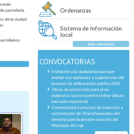
 puede
Ordenanzas
de pastelería.
os de la ciudad
er
Sistema de Información
local
sarrollamos
más servicios
CONVOCATORIAS
Invitación a la ciudadanía para que
emitan sus opiniones y sugerencias del
proceso de deliberación pública 2025
Obras de protección para el río
malacatos sector puente bolívar (altura
mercado mayorista)
Convocatoria a proceso de selección y
contratación de 20 profesionales del
derecho para la gestión coactiva del
Municipio de Loja