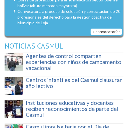
bolívar (altura mercado mayorista)
Convocatoria a proceso de selección y contratación de 20
profesionales del derecho para la gestión coactiva del
Municipio de Loja
+ convocatorias
NOTICIAS CASMUL
Agentes de control comparten
experiencias con niños de campamento
vacacional
Centros infantiles del Casmul clausuran
año lectivo
Instituciones educativas y docentes
reciben reconocimientos de parte del
Casmul
Casmul impulsa feria por el Día del