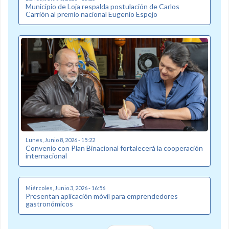
Municipio de Loja respalda postulación de Carlos
Carrión al premio nacional Eugenio Espejo
Lunes, Junio 8, 2026 - 15:22
Convenio con Plan Binacional fortalecerá la cooperación
internacional
Miércoles, Junio 3, 2026 - 16:56
Presentan aplicación móvil para emprendedores
gastronómicos