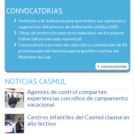
CONVOCATORIAS
Invitación a la ciudadanía para que emitan sus opiniones y
sugerencias del proceso de deliberación pública 2025
Obras de protección para el río malacatos sector puente
bolívar (altura mercado mayorista)
Convocatoria a proceso de selección y contratación de 20
profesionales del derecho para la gestión coactiva del
Municipio de Loja
+ convocatorias
NOTICIAS CASMUL
Agentes de control comparten
experiencias con niños de campamento
vacacional
Centros infantiles del Casmul clausuran
año lectivo