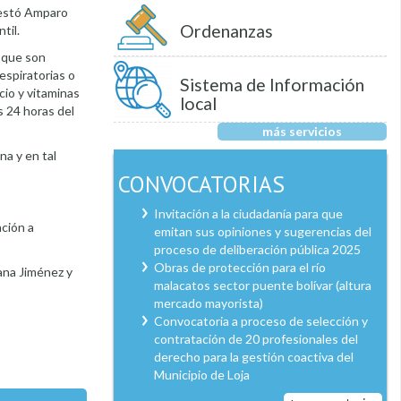
festó Amparo
Ordenanzas
til.
 que son
spiratorias o
Sistema de Información
cio y vitaminas
local
s 24 horas del
más servicios
na y en tal
CONVOCATORIAS
Invitación a la ciudadanía para que
ción a
emitan sus opiniones y sugerencias del
proceso de deliberación pública 2025
Obras de protección para el río
iana Jiménez y
malacatos sector puente bolívar (altura
mercado mayorista)
Convocatoria a proceso de selección y
contratación de 20 profesionales del
derecho para la gestión coactiva del
Municipio de Loja