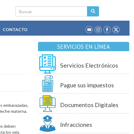
Buscar
CONTACTO
SERVICIOS EN LÍNEA
Servicios Electrónicos
Pague sus impuestos
Documentos Digitales
res embarazadas,
 leche materna.
Infracciones
ue deben
sta los seis