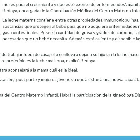
meses para el crecimiento y que esté exento de enfermedades”, mani
Bedoya, encargada de la Coordinación Médica del Centro Materno Infan
La leche materna contiene entre otras propiedades, inmunoglobulinas,
sustancias que protegen al bebé para que no adquiera enfermedades re
gastrointestinales. Posee la cantidad de grasa y grados de carbono, cal
necesarios que un bebé necesita. Además está caliente y disponible la
de trabajar fuera de casa, ello conlleva a dejar a su hijo sin la leche mater
pero preferible es la leche materna, explicó Bedoya.
tra aconsejará a la mama cuál es la ideal.
tación, post parto y mujeres jóvenes a que asistan a una nueva capacita
na del Centro Materno Infantil. Habrá la participación de la ginecóloga D