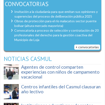
CONVOCATORIAS
Invitación a la ciudadanía para que emitan sus opiniones y
sugerencias del proceso de deliberación pública 2025
Obras de protección para el río malacatos sector puente
bolívar (altura mercado mayorista)
Convocatoria a proceso de selección y contratación de 20
profesionales del derecho para la gestión coactiva del
Municipio de Loja
+ convocatorias
NOTICIAS CASMUL
Agentes de control comparten
experiencias con niños de campamento
vacacional
Centros infantiles del Casmul clausuran
año lectivo