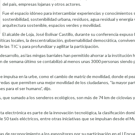
del país, empresas lojanas y otros actores.
Fue el espacio idóneo para intercambiar experiencias y conocimientos s
sostenibilidad, sostenibilidad urbana, residuos, agua residual y energía 
arquitectura sostenible, espacios verdes y movilidad.
El alcalde de Loja, José Bolívar Castillo, durante su conferencia expuso 
íticas locales, la descentralización, gobernabilidad democrática, conviven
 las TIC´s para profundizar y agilitar la participación.
 desarrollo, así las mingas barriales han permitido ahorrar a la institución
 fin de semana último se contabilizó al menos unas 3000 personas siendo 
e impulsa en la urbe, como el cambio de matriz de movilidad, donde el pea
edas que permiten una mejor movilidad de los ciudadanos, “la mayor parte
s para el ser humano”, dijo.
ías, que sumado a los senderos ecológicos, son más de 74 km de ciclovías
a electrónica es parte de la innovación tecnológica, la clasificación domici
a de 50 taxis eléctricos, entre otras iniciativas que se impulsan desde el Mu
as de reconocimiento a los expositores por su participación en el I Encu