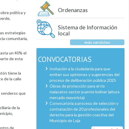
Ordenanzas
obre política y
verde,
Sistema de Información
local
las estrategias
cia comunitaria,
más servicios
 hasta un 40% el
CONVOCATORIAS
parte de esta
Invitación a la ciudadanía para que
tón tiene la
emitan sus opiniones y sugerencias del
 de la calle
proceso de deliberación pública 2025
Obras de protección para el río
malacatos sector puente bolívar (altura
 y senderos que
mercado mayorista)
Convocatoria a proceso de selección y
liaria de la
contratación de 20 profesionales del
nicipio,
derecho para la gestión coactiva del
Municipio de Loja
entro de