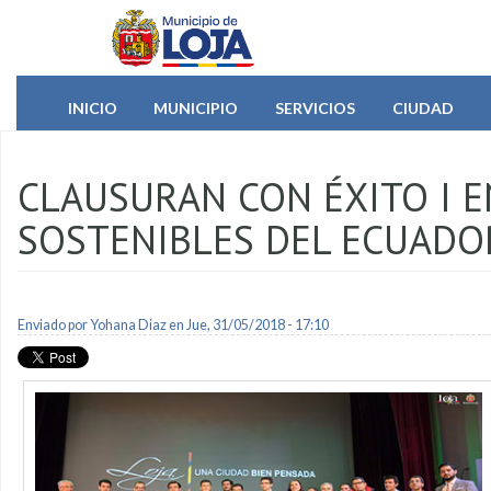
Pasar al contenido principal
INICIO
MUNICIPIO
SERVICIOS
CIUDAD
CLAUSURAN CON ÉXITO I 
SOSTENIBLES DEL ECUADO
Enviado por
Yohana Diaz
en Jue, 31/05/2018 - 17:10