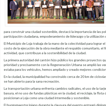
para construir una ciudad sostenible, destacó la importancia de las pol
participación ciudadana, empoderamiento de liderazgo y la utilización de
El Municipio de Loja trabaja de la mano de la colectividad para lograr el
costo de la ejecución de la obra mediante el respaldo comunitario, el
actividad, que contribuye a la sostenibilidad de la ciudad.
La primera autoridad del cantón hizo público los grandes proyectos qu
prioridad y precisamente con la Regeneración Urbana se amplió las ver
estaba para los vehículos, hemos ampliado y creado mejores condicione
En la ciudad, la municipalidad ha construido cerca de 20 km de ciclov
se han abierto para la sana recreación.
La transportación urbana enfrenta cambios radicales, el uso de la tarjet
basura, el no uso de fundas plásticas en la ciudad, el reciclaje, la flot
posicionan a Loja como una ciudad intermedia y sostenible.
El burgomaestre lojano durante la clausura del evento entregó diplom