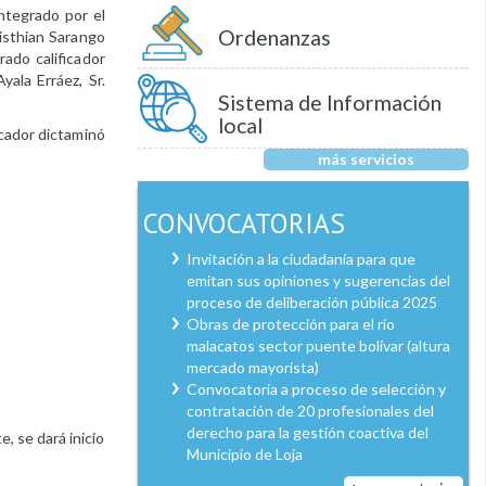
integrado por el
Ordenanzas
risthian Sarango
rado calificador
yala Erráez, Sr.
Sistema de Información
local
icador dictaminó
más servicios
CONVOCATORIAS
Invitación a la ciudadanía para que
emitan sus opiniones y sugerencias del
proceso de deliberación pública 2025
Obras de protección para el río
malacatos sector puente bolívar (altura
mercado mayorista)
Convocatoria a proceso de selección y
contratación de 20 profesionales del
derecho para la gestión coactiva del
, se dará inicio
Municipio de Loja