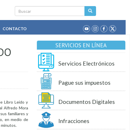
Buscar
CONTACTO
SERVICIOS EN LÍNEA
ÍDO
Servicios Electrónicos
Pague sus impuestos
Documentos Digitales
e Libro Leído y
al Alfredo Mora
us familiares y
io, en medio de
Infracciones
 minutos.