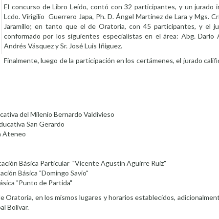
El concurso de Libro Leído, contó con 32 participantes, y un jurado 
Lcdo. Virigilio Guerrero Japa, Ph. D. Ángel Martínez de Lara y Mgs. C
Jaramillo; en tanto que el de Oratoria, con 45 participantes, y el ju
conformado por los siguientes especialistas en el área: Abg. Darío A
Andrés Vásquez y Sr. José Luis Iñiguez.
Finalmente, luego de la participación en los certámenes, el jurado calif
cativa del Milenio Bernardo Valdivieso
ducativa San Gerardo
va Ateneo
cación Básica Particular "Vicente Agustín Aguirre Ruiz"
ación Básica "Domingo Savio"
ásica "Punto de Partida"
Oratoria, en los mismos lugares y horarios establecidos, adicionalmente
l Bolívar.