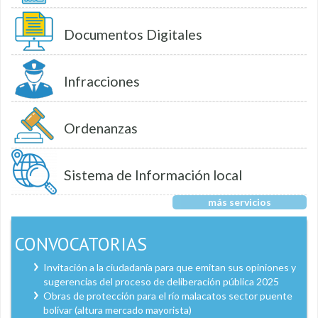
Documentos Digitales
Infracciones
Ordenanzas
Sistema de Información local
más servicios
CONVOCATORIAS
Invitación a la ciudadanía para que emitan sus opiniones y
sugerencias del proceso de deliberación pública 2025
Obras de protección para el río malacatos sector puente
bolívar (altura mercado mayorista)