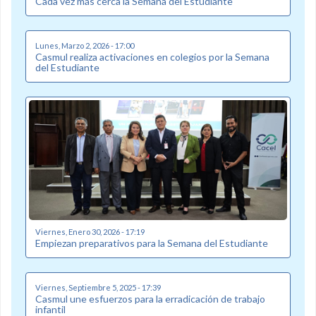
Cada vez más cerca la Semana del Estudiante
Lunes, Marzo 2, 2026 - 17:00
Casmul realiza activaciones en colegios por la Semana
del Estudiante
Viernes, Enero 30, 2026 - 17:19
Empiezan preparativos para la Semana del Estudiante
Viernes, Septiembre 5, 2025 - 17:39
Casmul une esfuerzos para la erradicación de trabajo
infantil