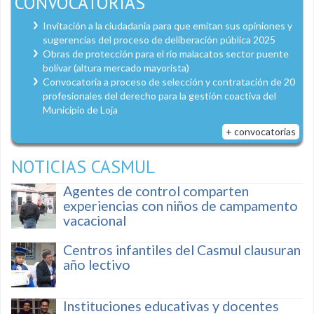
CONVOCATORIAS
Invitación a la ciudadanía para que emitan sus opiniones y
sugerencias del proceso de deliberación pública 2025
Obras de protección para el río malacatos sector puente
bolívar (altura mercado mayorista)
Convocatoria a proceso de selección y contratación de 20
profesionales del derecho para la gestión coactiva del
Municipio de Loja
+ convocatorias
NOTICIAS CASMUL
Agentes de control comparten
experiencias con niños de campamento
vacacional
Centros infantiles del Casmul clausuran
año lectivo
Instituciones educativas y docentes