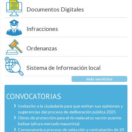
Documentos Digitales
Infracciones
Ordenanzas
Sistema de Información local
más servicios
CONVOCATORIAS
Invitación a la ciudadanía para que emitan sus opiniones y
sugerencias del proceso de deliberación pública 2025
Obras de protección para el río malacatos sector puente
bolívar (altura mercado mayorista)
Convocatoria a proceso de selección y contratación de 20