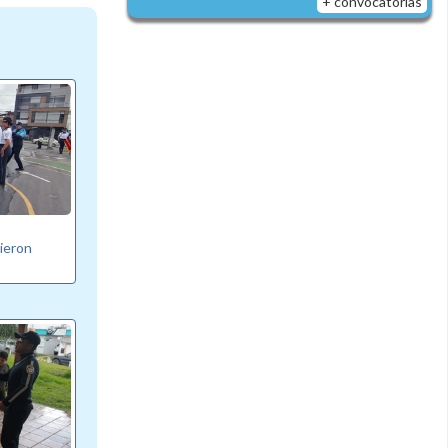
+ convocatorias
bieron