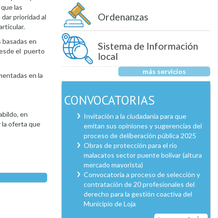
 que las
Ordenanzas
ar prioridad al
rticular.
as basadas en
Sistema de Información
desde el puerto
local
más servicios
ementadas en la
CONVOCATORIAS
abildo, en
Invitación a la ciudadanía para que
 la oferta que
emitan sus opiniones y sugerencias del
proceso de deliberación pública 2025
Obras de protección para el río
malacatos sector puente bolívar (altura
mercado mayorista)
Convocatoria a proceso de selección y
contratación de 20 profesionales del
derecho para la gestión coactiva del
Municipio de Loja