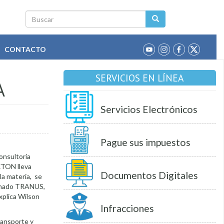
Buscar
CONTACTO
SERVICIOS EN LÍNEA
A
Servicios Electrónicos
Pague sus impuestos
onsultoría
AXTON lleva
Documentos Digitales
la materia, se
minado TRANUS,
xplica Wilson
Infracciones
ransporte y