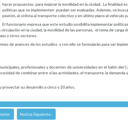
hacer propuestas para mejorar la movilidad en la ciudad. La finalidad es
políticas que se implementen puedan ser evaluadas. Además, se busca d
peatón, al ciclista al transporte colectivo y en último plano al vehículo pa
El funcionario expresa que este estudio posibilita implementar polític
circulación en la ciudad, la movilidad de las personas, el tema de carga 
uias y otros sectores.
ormes de avances de los estudios y con ello se formularán para ser impl
municipales, profesionales y docentes de universidades en el Salón del C
esidad de combinar entre si las actividades, el transporte, la demanda y
 proyectar su desarrollo a cinco y 20 años.
terior
Noticia Siguiente ›