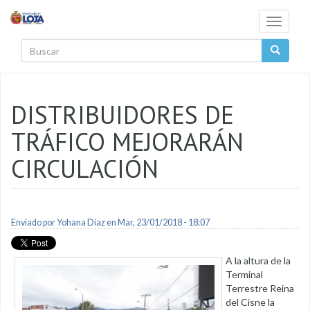
Pasar al contenido principal
Toggle
navigati
Buscar
DISTRIBUIDORES DE
TRÁFICO MEJORARÁN
CIRCULACIÓN
Enviado por
Yohana Diaz
en Mar, 23/01/2018 - 18:07
A la altura de la
Terminal
Terrestre Reina
del Cisne la