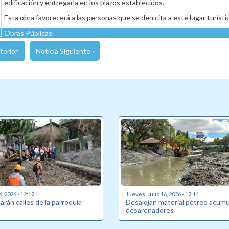
edificación y entregarla en los plazos establecidos.
Esta obra favorecerá a las personas que se den cita a este lugar turísti
Obras Públicas
terior
Noticia Siguiente ›
6, 2026 - 12:12
Jueves, Julio 16, 2026 - 12:14
rán calles de la parroquia
Desalojan material pétreo acum
desarenadores