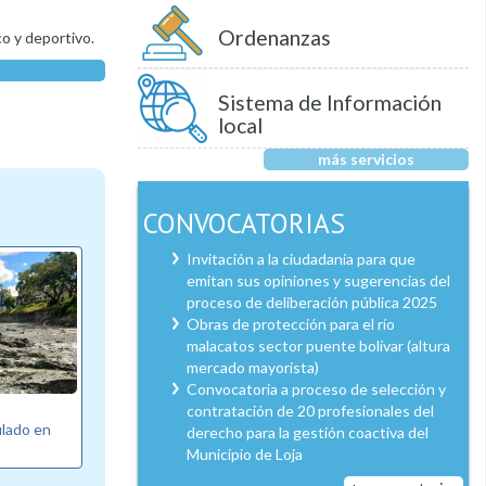
Ordenanzas
co y deportivo.
Sistema de Información
local
más servicios
CONVOCATORIAS
Invitación a la ciudadanía para que
emitan sus opiniones y sugerencias del
proceso de deliberación pública 2025
Obras de protección para el río
malacatos sector puente bolívar (altura
mercado mayorista)
Convocatoria a proceso de selección y
contratación de 20 profesionales del
ulado en
derecho para la gestión coactiva del
Municipio de Loja