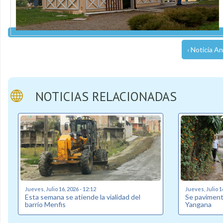
‹ Noticia An
NOTICIAS RELACIONADAS
Jueves, Julio 16, 2026 - 12:12
Jueves, Julio 1
Esta semana se atiende la vialidad del
Se pavimenta
barrio Menfis
Yangana