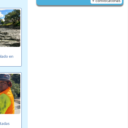
+ convocatorias
ulado en
ltadas