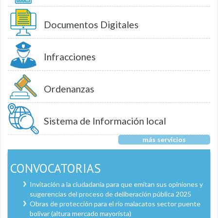
Documentos Digitales
Infracciones
Ordenanzas
Sistema de Información local
más servicios
CONVOCATORIAS
Invitación a la ciudadanía para que emitan sus opiniones y
sugerencias del proceso de deliberación pública 2025
Obras de protección para el río malacatos sector puente
bolívar (altura mercado mayorista)