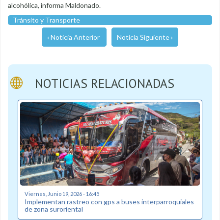
alcohólica, informa Maldonado.
Tránsito y Transporte
‹ Noticia Anterior
Noticia Siguiente ›
NOTICIAS RELACIONADAS
Viernes, Junio 19, 2026 - 16:45
Implementan rastreo con gps a buses interparroquiales
de zona suroriental