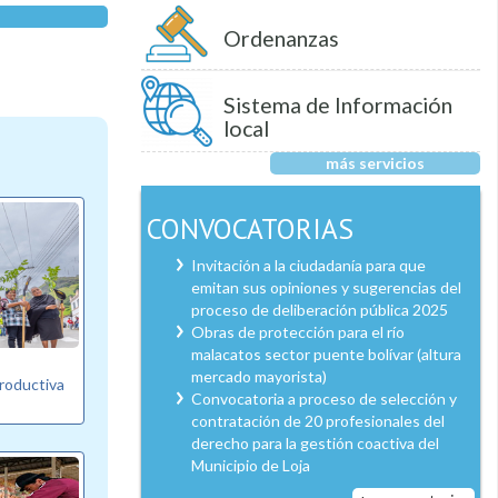
Ordenanzas
Sistema de Información
local
más servicios
CONVOCATORIAS
Invitación a la ciudadanía para que
emitan sus opiniones y sugerencias del
proceso de deliberación pública 2025
Obras de protección para el río
malacatos sector puente bolívar (altura
mercado mayorista)
productiva
Convocatoria a proceso de selección y
contratación de 20 profesionales del
derecho para la gestión coactiva del
Municipio de Loja