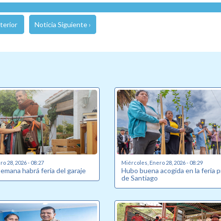
terior
Noticia Siguiente ›
o 28, 2026 - 08:27
Miércoles, Enero 28, 2026 - 08:29
semana habrá feria del garaje
Hubo buena acogida en la feria 
de Santiago