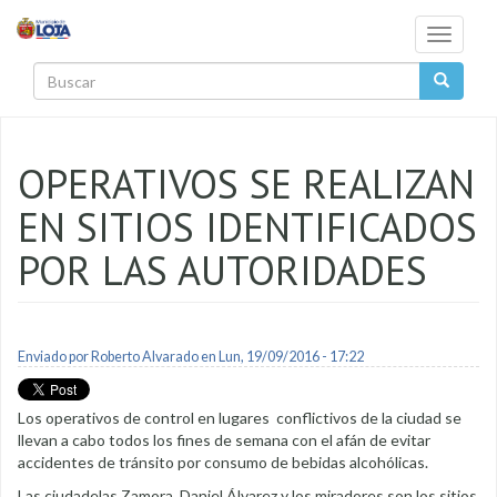
Pasar al contenido principal
Toggle
navigati
Buscar
OPERATIVOS SE REALIZAN
EN SITIOS IDENTIFICADOS
POR LAS AUTORIDADES
Enviado por
Roberto Alvarado
en Lun, 19/09/2016 - 17:22
Los operativos de control en lugares conflictivos de la ciudad se
llevan a cabo todos los fines de semana con el afán de evitar
accidentes de tránsito por consumo de bebidas alcohólicas.
Las ciudadelas Zamora, Daniel Álvarez y los miradores son los sitios