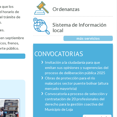
a que los
Ordenanzas
l horario de
el trámite de
s.
Sistema de Información
local
es.
e en septiembre
más servicios
cos, frenos,
rte público.
CONVOCATORIAS
Invitación a la ciudadanía para que
emitan sus opiniones y sugerencias del
proceso de deliberación pública 2025
Obras de protección para el río
malacatos sector puente bolívar (altura
mercado mayorista)
Convocatoria a proceso de selección y
contratación de 20 profesionales del
derecho para la gestión coactiva del
Municipio de Loja