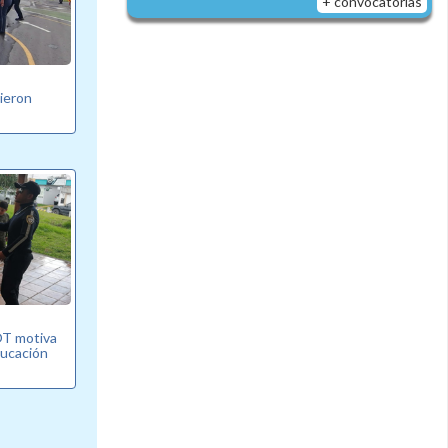
+ convocatorias
bieron
T motiva
ducación