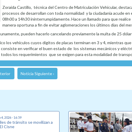
Zoraida Castillo, técnica del Centro de Matriculación Vehicular, destac
procesos de desarrollan con toda normalidad y la ciudadanía acude en e
08h00 a 14h30 ininterrumpidamente. Hace un llamado para que realice 
manera oportuna a fin de evitar aglomeraciones los últimos días del me
tunamente, pueden hacerlo cancelando previamente la multa de 25 dólar
lico los vehículos cuyos dígitos de placas terminan en 3 y 4, mientras qu
 consiste en verificar el buen estado de los sistemas mecánicos y eléctri
 y todos los requerimientos que se exigen para esta modalidad de transpo
terior
Noticia Siguiente ›
4, 2026 - 16:59
les de tránsito se movilizan a
 El Cisne