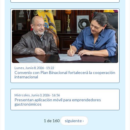
Lunes, Junio 8, 2026 - 15:22
Convenio con Plan Binacional fortalecerá la cooperación
internacional
Miércoles, Junio 3, 2026 - 16:56
Presentan aplicación móvil para emprendedores
gastronómicos
1 de 160
siguiente ›