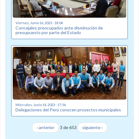
Viernes, Junio 16, 2023 - 18:04
Concejales preocupados ante disminución de
presupuesto por parte del Estado
Miércoles, Junio 14, 2023 - 17:56
Delegaciones del Perú conocen proyectos municipales
‹ anterior
3 de 653
siguiente ›