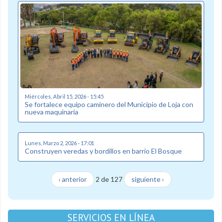
Miércoles, Abril 15, 2026 - 15:45
Se fortalece equipo caminero del Municipio de Loja con
nueva maquinaria
Lunes, Marzo 2, 2026 - 17:01
Construyen veredas y bordillos en barrio El Bosque
‹ anterior
2 de 127
siguiente ›
SERVICIOS EN LÍNEA