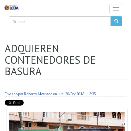
Pasar al contenido principal
Toggle
navigati
Buscar
ADQUIEREN
CONTENEDORES DE
BASURA
Enviado por
Roberto Alvarado
en Lun, 20/06/2016 - 12:35