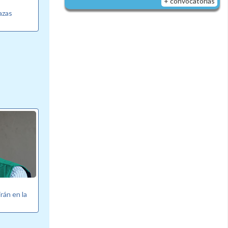
+ convocatorias
azas
rán en la