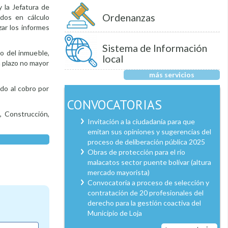
 la Jefatura de
Ordenanzas
ados en cálculo
ar los informes
Sistema de Información
o del inmueble,
local
n plazo no mayor
más servicios
rdo al cobro por
CONVOCATORIAS
, Construcción,
Invitación a la ciudadanía para que
emitan sus opiniones y sugerencias del
proceso de deliberación pública 2025
Obras de protección para el río
malacatos sector puente bolívar (altura
mercado mayorista)
Convocatoria a proceso de selección y
contratación de 20 profesionales del
derecho para la gestión coactiva del
Municipio de Loja