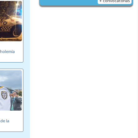
+ convocatorias
oholemia
de la