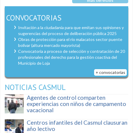
más servicios
CONVOCATORIAS
Invitación a la ciudadanía para que emitan sus opiniones y
sugerencias del proceso de deliberación pública 2025
Obras de protección para el río malacatos sector puente
bolívar (altura mercado mayorista)
Convocatoria a proceso de selección y contratación de 20
profesionales del derecho para la gestión coactiva del
Municipio de Loja
+ convocatorias
NOTICIAS CASMUL
Agentes de control comparten
experiencias con niños de campamento
vacacional
Centros infantiles del Casmul clausuran
año lectivo