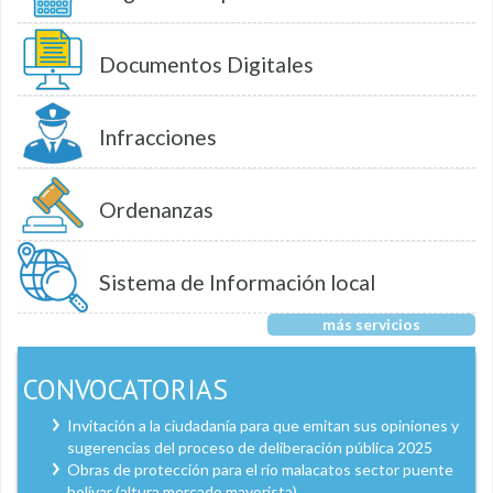
Documentos Digitales
Infracciones
Ordenanzas
Sistema de Información local
más servicios
CONVOCATORIAS
Invitación a la ciudadanía para que emitan sus opiniones y
sugerencias del proceso de deliberación pública 2025
Obras de protección para el río malacatos sector puente
bolívar (altura mercado mayorista)