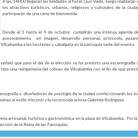
A las 14H00 llegarán las beldades al hotel Quo Vadis, luego realizarán 
los atractivos turísticos, urbanos, religiosos y culturales de la ciu
participarán de una cena de bienvenida.
Desde el 1 hasta el 9 de octubre cumplirán una intensa agenda d
asesoramiento en imagen, desarrollo personal, protocolo, pasare
Vilcabamba a las hosterías y cabalgata en la parroquia sede del evento.
señaló que para el día de la elección se ha previsto una escenografía
 hizo una reingeniería del coliseo de Vilcabamba con el fin de que preste
nografía y diseñadores de prestigio de la ciudad confeccionarán los tra
ménez al estilo Visconti y la reconocida artista Gabriela Rodríguez.
ria artesanal, turística y gastronómica en la plaza de Vilcabamba. Por la 
lección de la Reina de las Parroquias.