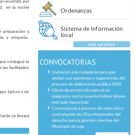
un recorrido por
dad, en la noche
Ordenanzas
Sistema de Información
e preparación y
local
la y etiqueta.
más servicios
CONVOCATORIAS
 que conjugue la
 las facilidades
Invitación a la ciudadanía para que
emitan sus opiniones y sugerencias del
proceso de deliberación pública 2025
Obras de protección para el río
jes típicos y de
malacatos sector puente bolívar (altura
mercado mayorista)
Convocatoria a proceso de selección y
contratación de 20 profesionales del
tarde se llevará
derecho para la gestión coactiva del
Municipio de Loja