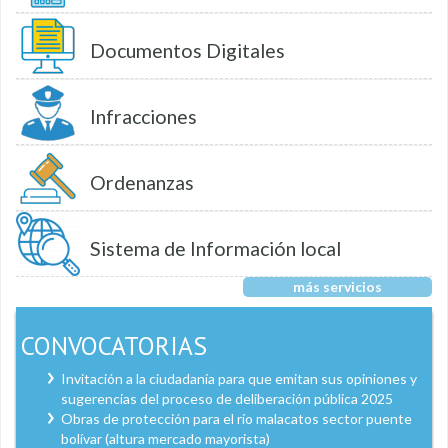
Documentos Digitales
Infracciones
Ordenanzas
Sistema de Información local
más servicios
CONVOCATORIAS
Invitación a la ciudadanía para que emitan sus opiniones y
sugerencias del proceso de deliberación pública 2025
Obras de protección para el río malacatos sector puente
bolívar (altura mercado mayorista)