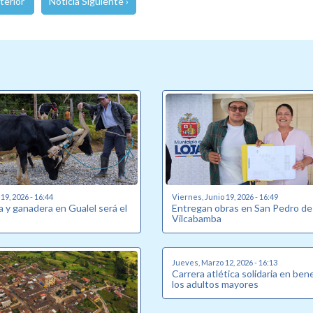
terior
Noticia Siguiente ›
19, 2026 - 16:44
Viernes, Junio 19, 2026 - 16:49
la y ganadera en Gualel será el
Entregan obras en San Pedro de
Vilcabamba
Jueves, Marzo 12, 2026 - 16:13
Carrera atlética solidaria en ben
los adultos mayores