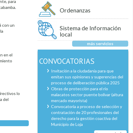
nte, para
lcabamba.
Ordenanzas
á con un
Sistema de Información
la
local
más servicios
n en el
CONVOCATORIAS
nimiento
Invitación a la ciudadanía para que
emitan sus opiniones y sugerencias del
proceso de deliberación pública 2025
Obras de protección para el río
rectivos lo
malacatos sector puente bolívar (altura
a del
mercado mayorista)
Convocatoria a proceso de selección y
contratación de 20 profesionales del
derecho para la gestión coactiva del
Municipio de Loja