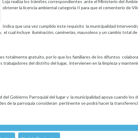
Loja realiza los trámites correspondientes ante el Ministerio del Ambie
obtener la licencia ambiental categoría II para que el cementerio de Vi
Indica que una vez cumplido este requisito la municipalidad intervendr
 el cual incluye iluminación, caminerías, mausoleos y un cambio total de 
s totalmente gratuito, por lo que los familiares de los difuntos colabora
trabajadores del distrito del lugar, intervienen en la limpieza y mante
 del Gobierno Parroquial del lugar y la municipalidad apoya cuando los di
dades de la parroquia consideran pertinente se podrá hacer la transferenci