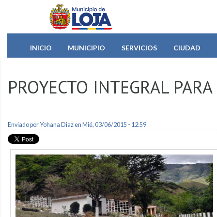
Pasar al contenido principal
INICIO
MUNICIPIO
SERVICIOS
CIUDAD
PROYECTO INTEGRAL PARA
Enviado por
Yohana Diaz
en Mié, 03/06/2015 - 12:59