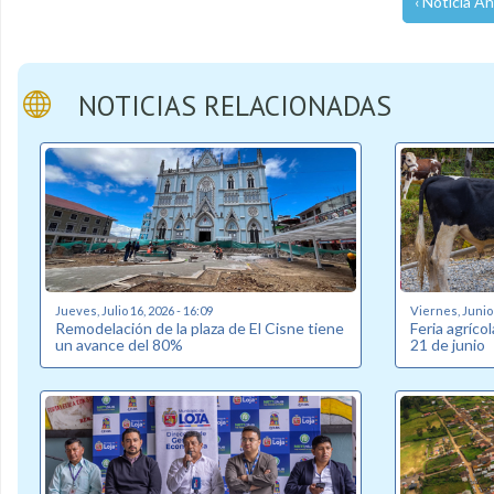
‹ Noticia An
NOTICIAS RELACIONADAS
Jueves, Julio 16, 2026 - 16:09
Viernes, Junio 
Remodelación de la plaza de El Cisne tiene
Feria agríco
un avance del 80%
21 de junio