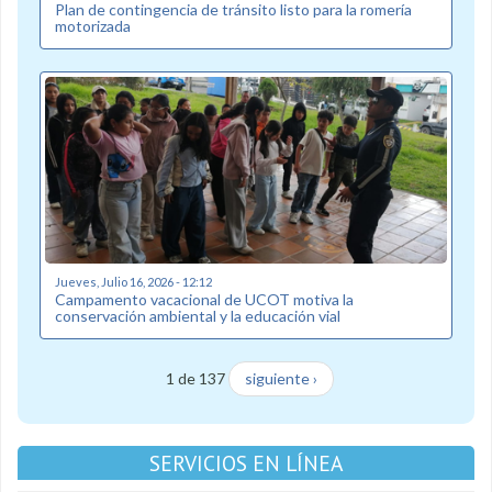
Plan de contingencia de tránsito listo para la romería
motorizada
Jueves, Julio 16, 2026 - 12:12
Campamento vacacional de UCOT motiva la
conservación ambiental y la educación vial
1 de 137
siguiente ›
SERVICIOS EN LÍNEA