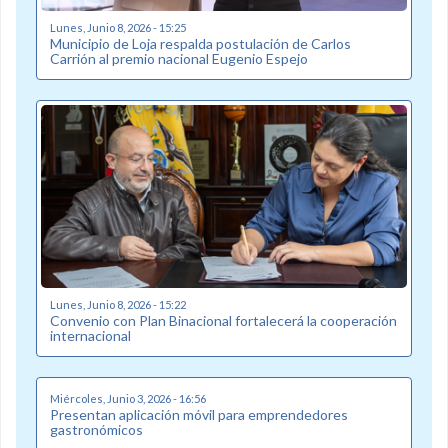
Lunes, Junio 8, 2026 - 15:25
Municipio de Loja respalda postulación de Carlos
Carrión al premio nacional Eugenio Espejo
Lunes, Junio 8, 2026 - 15:22
Convenio con Plan Binacional fortalecerá la cooperación
internacional
Miércoles, Junio 3, 2026 - 16:56
Presentan aplicación móvil para emprendedores
gastronómicos