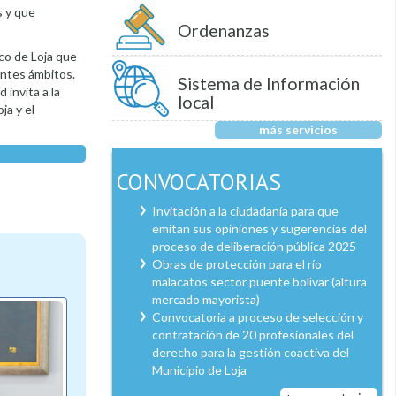
s y que
Ordenanzas
ico de Loja que
entes ámbitos.
Sistema de Información
 invita a la
local
ja y el
más servicios
CONVOCATORIAS
Invitación a la ciudadanía para que
emitan sus opiniones y sugerencias del
proceso de deliberación pública 2025
Obras de protección para el río
malacatos sector puente bolívar (altura
mercado mayorista)
Convocatoria a proceso de selección y
contratación de 20 profesionales del
derecho para la gestión coactiva del
Municipio de Loja