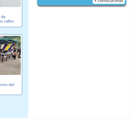
+ convocatorias
 de
s calles
ores del