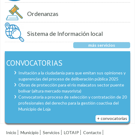
Ordenanzas
Sistema de Información local
más servicios
CONVOCATORIAS
Invitación a la ciudadanía para que emitan sus opiniones y
sugerencias del proceso de deliberación pública 2025
Obras de protección para el río malacatos sector puente
bolívar (altura mercado mayorista)
Convocatoria a proceso de selección y contratación de 20
profesionales del derecho para la gestión coactiva del
Municipio de Loja
+ convocatorias
Inicio
Municipio
Servicios
LOTAIP
Contacto