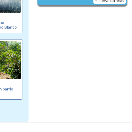
+ convocatorias
gua
bo Blanco
n barrio