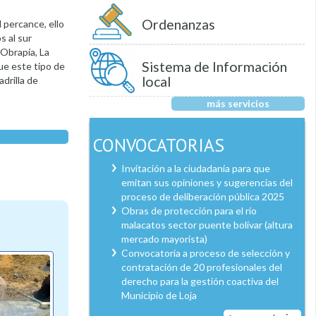
Ordenanzas
 percance, ello
s al sur
 Obrapía, La
Sistema de Información
que este tipo de
local
drilla de
más servicios
CONVOCATORIAS
Invitación a la ciudadanía para que
emitan sus opiniones y sugerencias del
proceso de deliberación pública 2025
Obras de protección para el río
malacatos sector puente bolívar (altura
mercado mayorista)
Convocatoria a proceso de selección y
contratación de 20 profesionales del
derecho para la gestión coactiva del
Municipio de Loja