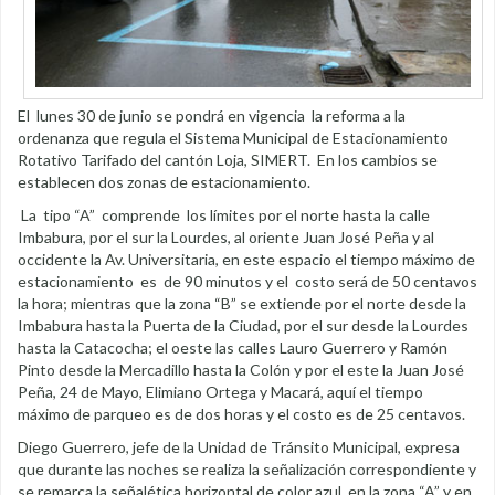
El lunes 30 de junio se pondrá en vigencia la reforma a la
ordenanza que regula el Sistema Municipal de Estacionamiento
Rotativo Tarifado del cantón Loja, SIMERT. En los cambios se
establecen dos zonas de estacionamiento.
La tipo “A” comprende los límites por el norte hasta la calle
Imbabura, por el sur la Lourdes, al oriente Juan José Peña y al
occidente la Av. Universitaria, en este espacio el tiempo máximo de
estacionamiento es de 90 minutos y el costo será de 50 centavos
la hora; mientras que la zona “B” se extiende por el norte desde la
Imbabura hasta la Puerta de la Ciudad, por el sur desde la Lourdes
hasta la Catacocha; el oeste las calles Lauro Guerrero y Ramón
Pinto desde la Mercadillo hasta la Colón y por el este la Juan José
Peña, 24 de Mayo, Elimiano Ortega y Macará, aquí el tiempo
máximo de parqueo es de dos horas y el costo es de 25 centavos.
Diego Guerrero, jefe de la Unidad de Tránsito Municipal, expresa
que durante las noches se realiza la señalización correspondiente y
se remarca la señalética horizontal de color azul en la zona “A” y en