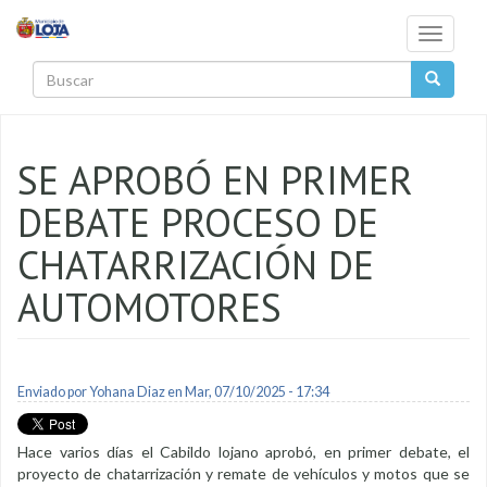
Pasar al contenido principal
Toggle
navigati
Buscar
SE APROBÓ EN PRIMER
DEBATE PROCESO DE
CHATARRIZACIÓN DE
AUTOMOTORES
Enviado por
Yohana Diaz
en Mar, 07/10/2025 - 17:34
Hace varios días el Cabildo lojano aprobó, en primer debate, el
proyecto de chatarrización y remate de vehículos y motos que se