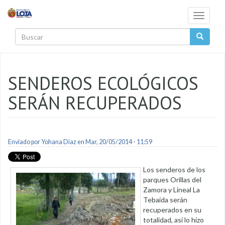
Pasar al contenido principal
Toggle
navigati
Buscar
SENDEROS ECOLÓGICOS
SERÁN RECUPERADOS
Enviado por
Yohana Diaz
en Mar, 20/05/2014 - 11:59
Los senderos de los
parques Orillas del
Zamora y Lineal La
Tebaida serán
recuperados en su
totalidad, así lo hizo