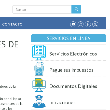
Buscar
CONTACTO
SERVICIOS EN LÍNEA
ES DE
Servicios Electrónicos
Pague sus impuestos
Documentos Digitales
bros de la
n por el lapso
Infracciones
tegrantes de la
nte a los