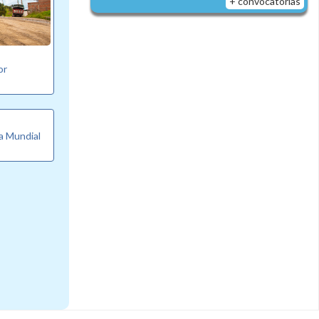
+ convocatorias
or
ía Mundial