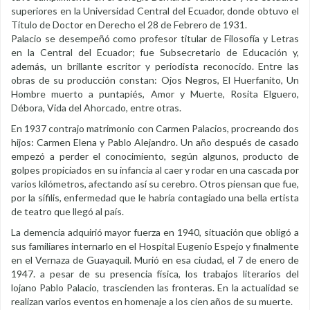
superiores en la Universidad Central del Ecuador, donde obtuvo el
Título de Doctor en Derecho el 28 de Febrero de 1931.
Palacio se desempeñó como profesor titular de Filosofía y Letras
en la Central del Ecuador; fue Subsecretario de Educación y,
además, un brillante escritor y periodista reconocido. Entre las
obras de su producción constan: Ojos Negros, El Huerfanito, Un
Hombre muerto a puntapiés, Amor y Muerte, Rosita Elguero,
Débora, Vida del Ahorcado, entre otras.
En 1937 contrajo matrimonio con Carmen Palacios, procreando dos
hijos: Carmen Elena y Pablo Alejandro. Un año después de casado
empezó a perder el conocimiento, según algunos, producto de
golpes propiciados en su infancia al caer y rodar en una cascada por
varios kilómetros, afectando así su cerebro. Otros piensan que fue,
por la sífilis, enfermedad que le habría contagiado una bella ertista
de teatro que llegó al país.
La demencia adquirió mayor fuerza en 1940, situación que obligó a
sus familiares internarlo en el Hospital Eugenio Espejo y finalmente
en el Vernaza de Guayaquil. Murió en esa ciudad, el 7 de enero de
1947. a pesar de su presencia física, los trabajos literarios del
lojano Pablo Palacio, trascienden las fronteras. En la actualidad se
realizan varios eventos en homenaje a los cien años de su muerte.