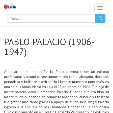
Pasar al contenido principal
Toggle
navigati
Buscar
PABLO PALACIO (1906-
1947)
A pesar de su dura infancia, Pablo demostró ser un exitoso
profesional, y ocupó cargos importantes como: abogado, docente,
periodista y brillante escritor. Un Hombre muerto a puntapiés es
una de sus obras. Nació en Loja el 25 de enero de 1906. Fue hijo de
madre soltera, doña Clementina Palacio. Cuando aún era niño su
madre murió quedando en completo abandono, aunque su tristeza
fue grande más tarde gracias al apoyo de su tío José Ángel Palacio
ingresó a la Escuela de los Hermanos Cristianos. La secundaria
tuvo cumplimiento en el Colegio Bernardo Valdivieso y los estudios