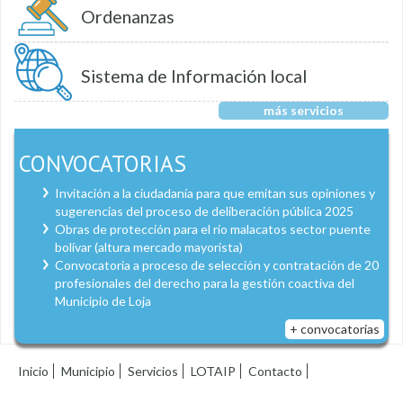
Ordenanzas
Sistema de Información local
más servicios
CONVOCATORIAS
Invitación a la ciudadanía para que emitan sus opiniones y
sugerencias del proceso de deliberación pública 2025
Obras de protección para el río malacatos sector puente
bolívar (altura mercado mayorista)
Convocatoria a proceso de selección y contratación de 20
profesionales del derecho para la gestión coactiva del
Municipio de Loja
+ convocatorias
Inicio
Municipio
Servicios
LOTAIP
Contacto