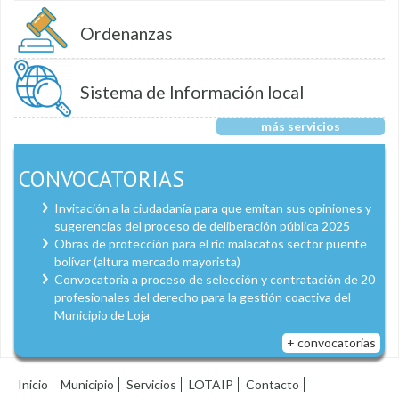
Ordenanzas
Sistema de Información local
más servicios
CONVOCATORIAS
Invitación a la ciudadanía para que emitan sus opiniones y
sugerencias del proceso de deliberación pública 2025
Obras de protección para el río malacatos sector puente
bolívar (altura mercado mayorista)
Convocatoria a proceso de selección y contratación de 20
profesionales del derecho para la gestión coactiva del
Municipio de Loja
+ convocatorias
Inicio
Municipio
Servicios
LOTAIP
Contacto