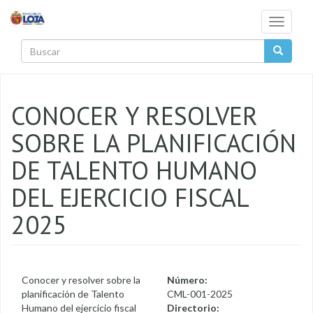
Pasar al contenido principal
Toggle
navigati
Buscar
CONOCER Y RESOLVER
SOBRE LA PLANIFICACIÓN
DE TALENTO HUMANO
DEL EJERCICIO FISCAL
2025
Conocer y resolver sobre la
Número:
planificación de Talento
CML-001-2025
Humano del ejercicio fiscal
Directorio: