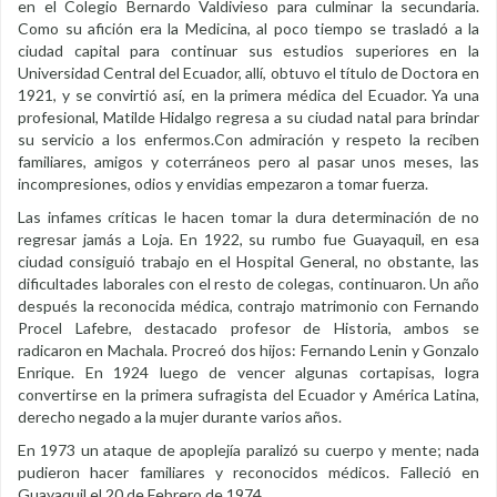
en el Colegio Bernardo Valdivieso para culminar la secundaria.
Como su afición era la Medicina, al poco tiempo se trasladó a la
ciudad capital para continuar sus estudios superiores en la
Universidad Central del Ecuador, allí, obtuvo el título de Doctora en
1921, y se convirtió así, en la primera médica del Ecuador. Ya una
profesional, Matilde Hidalgo regresa a su ciudad natal para brindar
su servicio a los enfermos.Con admiración y respeto la reciben
familiares, amigos y coterráneos pero al pasar unos meses, las
incompresiones, odios y envidias empezaron a tomar fuerza.
Las infames críticas le hacen tomar la dura determinación de no
regresar jamás a Loja. En 1922, su rumbo fue Guayaquil, en esa
ciudad consiguió trabajo en el Hospital General, no obstante, las
dificultades laborales con el resto de colegas, continuaron. Un año
después la reconocida médica, contrajo matrimonio con Fernando
Procel Lafebre, destacado profesor de Historia, ambos se
radicaron en Machala. Procreó dos hijos: Fernando Lenin y Gonzalo
Enrique. En 1924 luego de vencer algunas cortapisas, logra
convertirse en la primera sufragista del Ecuador y América Latina,
derecho negado a la mujer durante varios años.
En 1973 un ataque de apoplejía paralizó su cuerpo y mente; nada
pudieron hacer familiares y reconocidos médicos. Falleció en
Guayaquil el 20 de Febrero de 1974.