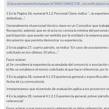
Enlace permanente
Enviado por
ACSAM CONSULTOR... (no verificado)
en Ju
1 En la Página 26, numeral 4.1.2 Personal Clave, indica “…la experien
definitiva)…”.
Generalmente el personal técnico clave es un Consultor que trabaj
Recepción, además que en el acta no consta la nómina del personal
participación, que puede ser emitido por la entidad o la empresa para
documento que permita demostrar su experiencia.
2 En la página 27, cuarto párrafo, se indica “En caso de asociaciones
solicitado en los últimos 10 años…”
Favor aclarar:
a) Se considera la experiencia acumulada del consorcio o asociación 
b) No se establece el monto solicitado al que hace referencia; por l
3 En la página 28, numeral 4.1.3 Experiencia general y específica del
fecha de La convocatoria.
Interpretamos que el período de evaluación aplica a los proyectos t
4 En la página 28, numeral 4.1.3.1 Experiencia general, primer pár
referencial.”
Favor aclarar a que presupuesto referencial se debe referenciar: el mo