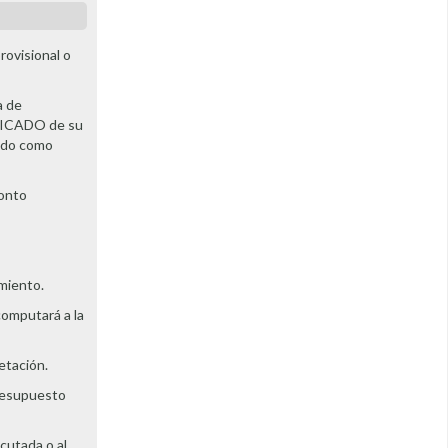
rovisional o
a de
IFICADO de su
cado como
monto
imiento.
computará a la
etación.
presupuesto
ecutada o al