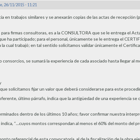
e, 26/11/2015 - 11:21
cia en trabajos similares y se anexarán copias de las actas de recepción (p
a para firmas consultoras, es a la CONSULTORA que se le entrega el Act
 que ha participado; para el personal, únicamente se le entrega el CERT
 la cual trabajó; en tal sentido solicitamos validar únicamente el Certifi
 o consorcios, se sumará la experiencia de cada asociado hasta llegar al 
y
o que solicitamos fijar un valor que deberá considerarse para este proced
 oferente, último párrafo, indica que la antigüedad de una experiencia se 
erminados dentro de los últimos 10 años; favor confirmar nuestra interpr
rafo indica, “…cuyos montos correspondan al menos el 60% del monto del 
nto referencial de esta convocatoria, al de la fiscalización de la obra ej