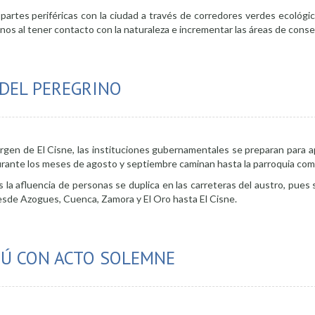
 partes periféricas con la ciudad a través de corredores verdes ecológi
danos al tener contacto con la naturaleza e incrementar las áreas de conse
obtiene primer lugar en concurso organizado por el BDE
 DEL PEREGRINO
Virgen de El Cisne, las instituciones gubernamentales se preparan para ap
urante los meses de agosto y septiembre caminan hasta la parroquia com
la afluencia de personas se duplica en las carreteras del austro, pues
esde Azogues, Cuenca, Zamora y El Oro hasta El Cisne.
ialmente la Ruta del Peregrino
RÚ CON ACTO SOLEMNE