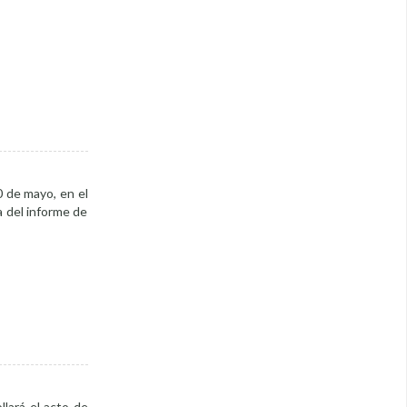
0 de mayo, en el
a del informe de
llará el acto de