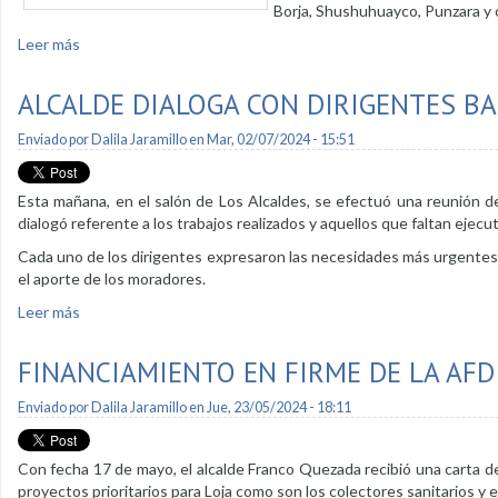
Borja, Shushuhuayco, Punzara y o
Leer más
sobre Se trabaja en propuesta para asfaltar rutas troncales 
ALCALDE DIALOGA CON DIRIGENTES B
Enviado por
Dalila Jaramillo
en Mar, 02/07/2024 - 15:51
Esta mañana, en el salón de Los Alcaldes, se efectuó una reunión d
dialogó referente a los trabajos realizados y aquellos que faltan ejecut
Cada uno de los dirigentes expresaron las necesidades más urgentes d
el aporte de los moradores.
Leer más
sobre Alcalde dialoga con dirigentes barriales
FINANCIAMIENTO EN FIRME DE LA AFD
Enviado por
Dalila Jaramillo
en Jue, 23/05/2024 - 18:11
Con fecha 17 de mayo, el alcalde Franco Quezada recibió una carta de
proyectos prioritarios para Loja como son los colectores sanitarios y e