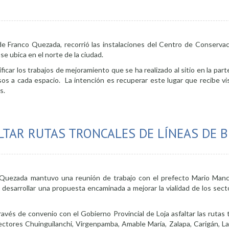
calde Franco Quezada, recorrió las instalaciones del Centro de Conserva
se ubica en el norte de la ciudad.
rificar los trabajos de mejoramiento que se ha realizado al sitio en la part
sos a cada espacio. La intención es recuperar este lugar que recibe vis
s.
 instalaciones del Centro de Conservación de Fauna Silvestre
LTAR RUTAS TRONCALES DE LÍNEAS DE 
 Quezada mantuvo una reunión de trabajo con el prefecto Mario Manc
 desarrollar una propuesta encaminada a mejorar la vialidad de los sect
través de convenio con el Gobierno Provincial de Loja asfaltar las rutas 
ectores Chuinguilanchi, Virgenpamba, Amable María, Zalapa, Carigán, La