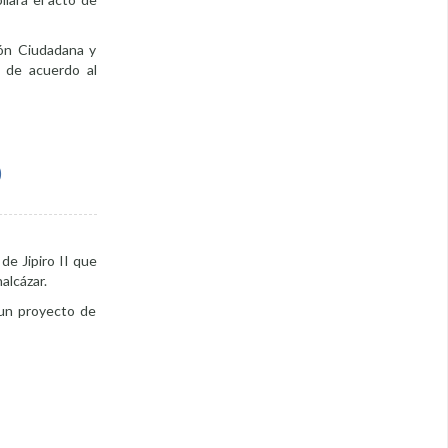
ión Ciudadana y
3 de acuerdo al
O
de Jipiro II que
alcázar.
 un proyecto de