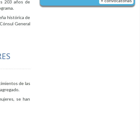
+ convocatorias
los 203 años de
rograma.
eña histórica de
a Cónsul General
RES
cimientos de las
r agregado.
mujeres, se han