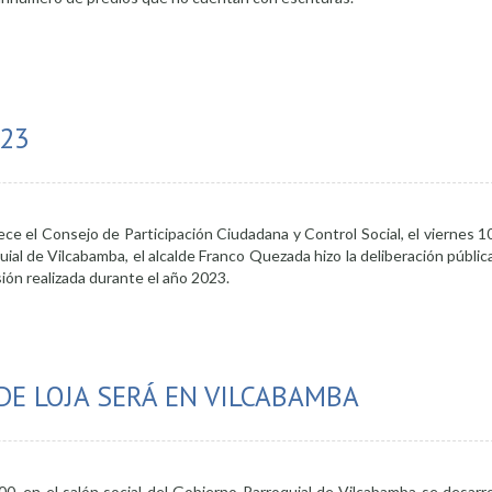
 se unen para legalizar tierras rurales
023
ce el Consejo de Participación Ciudadana y Control Social, el viernes 1
uial de Vilcabamba, el alcalde Franco Quezada hizo la deliberación públic
sión realizada durante el año 2023.
uentas del año 2023
DE LOJA SERÁ EN VILCABAMBA
00, en el salón social del Gobierno Parroquial de Vilcabamba se desarro