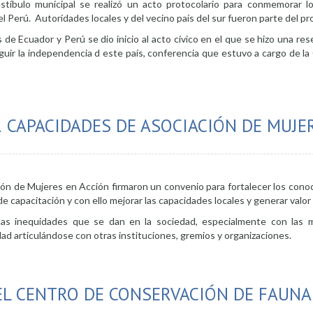
vestíbulo municipal se realizó un acto protocolario para conmemorar 
l Perú. Autoridades locales y del vecino país del sur fueron parte del p
de Ecuador y Perú se dio inicio al acto cívico en el que se hizo una res
guir la independencia d este país, conferencia que estuvo a cargo de l
ependencia del Perú con acto solemne
 CAPACIDADES DE ASOCIACIÓN DE MUJE
ción de Mujeres en Acción firmaron un convenio para fortalecer los cono
de capacitación y con ello mejorar las capacidades locales y generar valo
las inequidades que se dan en la sociedad, especialmente con las 
ad articulándose con otras instituciones, gremios y organizaciones.
o para fortalecer capacidades de Asociación de Mujeres
EL CENTRO DE CONSERVACIÓN DE FAUNA