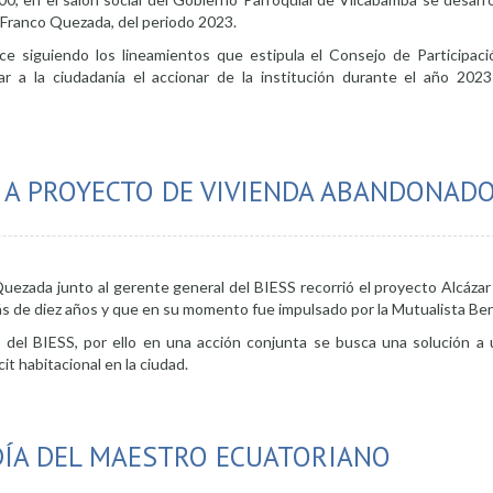
e Franco Quezada, del periodo 2023.
ace siguiendo los lineamientos que estipula el Consejo de Participac
r a la ciudadanía el accionar de la institución durante el año 202
ntas del alcalde de Loja será en Vilcabamba
 A PROYECTO DE VIVIENDA ABANDONAD
uezada junto al gerente general del BIESS recorrió el proyecto Alcázar 
de diez años y que en su momento fue impulsado por la Mutualista Ben
 del BIESS, por ello en una acción conjunta se busca una solución a
cit habitacional en la ciudad.
can dar solución a proyecto de vivienda abandonado
DÍA DEL MAESTRO ECUATORIANO