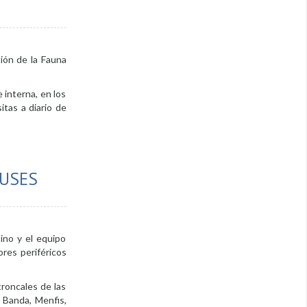
ción de la Fauna
e interna, en los
itas a diario de
BUSES
ino y el equipo
ores periféricos
troncales de las
 Banda, Menfis,