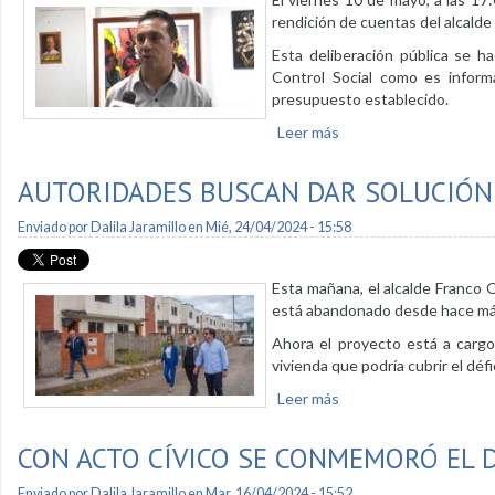
rendición de cuentas del alcald
Esta deliberación pública se h
Control Social como es informa
presupuesto establecido.
Leer más
sobre Rendición de cue
AUTORIDADES BUSCAN DAR SOLUCIÓN
Enviado por
Dalila Jaramillo
en Mié, 24/04/2024 - 15:58
Esta mañana, el alcalde Franco Q
está abandonado desde hace más 
Ahora el proyecto está a cargo
vivienda que podría cubrir el défi
Leer más
sobre Autoridades bus
CON ACTO CÍVICO SE CONMEMORÓ EL 
Enviado por
Dalila Jaramillo
en Mar, 16/04/2024 - 15:52