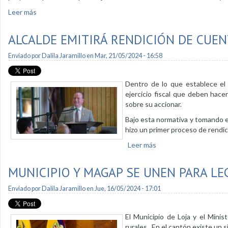
Leer más
sobre Financiamiento en firme de la AFD según alcalde
ALCALDE EMITIRÁ RENDICIÓN DE CUEN
Enviado por
Dalila Jaramillo
en Mar, 21/05/2024 - 16:58
Dentro de lo que establece el 
ejercicio fiscal que deben hacer
sobre su accionar.
Bajo esta normativa y tomando en
hizo un primer proceso de rendic
Leer más
sobre Alcalde emitirá 
MUNICIPIO Y MAGAP SE UNEN PARA LE
Enviado por
Dalila Jaramillo
en Jue, 16/05/2024 - 17:01
El Municipio de Loja y el Minis
rurales. En el cantón existe un