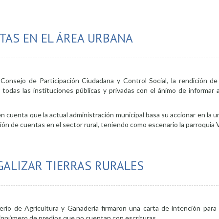
TAS EN EL ÁREA URBANA
Consejo de Participación Ciudadana y Control Social, la rendición d
 todas las instituciones públicas y privadas con el ánimo de informar a
 cuenta que la actual administración municipal basa su accionar en la u
ión de cuentas en el sector rural, teniendo como escenario la parroquia 
rendición de cuentas en el área urbana
GALIZAR TIERRAS RURALES
terio de Agricultura y Ganadería firmaron una carta de intención para l
 sinnúmero de predios que no cuentan con escrituras.