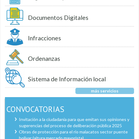
Documentos Digitales
Infracciones
Ordenanzas
Sistema de Información local
más servicios
CONVOCATORIAS
Invitación a la ciudadanía para que emitan sus opiniones y
sugerencias del proceso de deliberación pública 2025
Obras de protección para el río malacatos sector puente
bolívar (altura mercado mayorista)